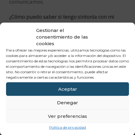
comunicamos.
¿Cómo puedo saber si tengo sintonía con mi
terapeuta?
Gestionar el
consentimiento de las
Al principio, es posible, que tengas dificultades
cookies
para sentir esa sintonía, existen algunas
Para ofrecer las mejores experiencias, utilizamos tecnologías como las
barreras y defensas que nos ponemos nosotros
cookies para almacenar y/o acceder a la información del dispositivo. El
mismos, como pacientes, para protegernos.
consentimiento de estas tecnologías nos permitirá procesar datos como
el comportamiento de navegación o las identificaciones únicas en este
Generalmente, no es fácil sentarse delante de un
sitio. No consentir o retirar el consentimiento, puede afectar
o una terapeuta, contarle todo, relajarse, sentir
negativamente a ciertas características y funciones.
esa sintonía… Soy consciente de esta dificultad.
Aceptar
Por eso, para mi es muy importante conocer
cómo estás durante y al finalizar la sesión, cómo
Denegar
te vas a casa y explicarte que esto es un proceso.
Ver preferencias
Normalmente, sentimos que hemos sintonizado
Política de privacidad
cuando existe comprensión, cuando nos